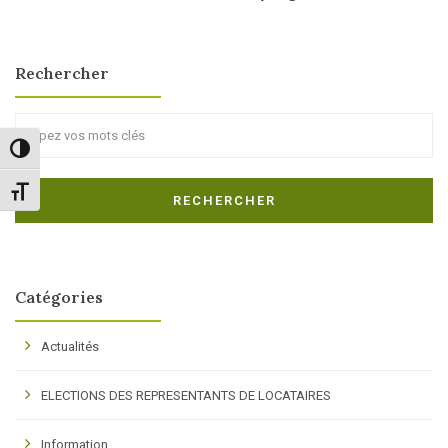
Rechercher
Search
Passer en contraste élevé
Changer la taille de la police
RECHERCHER
Catégories
Actualités
ELECTIONS DES REPRESENTANTS DE LOCATAIRES
Information