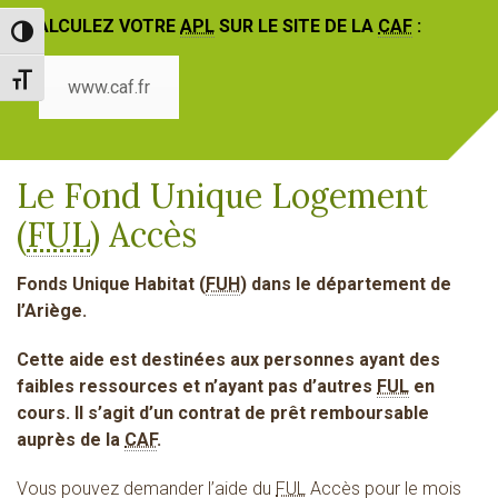
CALCULEZ VOTRE
APL
SUR LE SITE DE LA
CAF
:
Passer en contraste élevé
Changer la taille de la police
www.caf.fr
Le Fond Unique Logement
(
FUL
) Accès
Fonds Unique Habitat (
FUH
) dans le département de
l’Ariège.
Cette aide est destinées aux personnes ayant des
faibles ressources et n’ayant pas d’autres
FUL
en
cours. Il s’agit d’un contrat de prêt remboursable
auprès de la
CAF
.
Vous pouvez demander l’aide du
FUL
Accès pour le mois