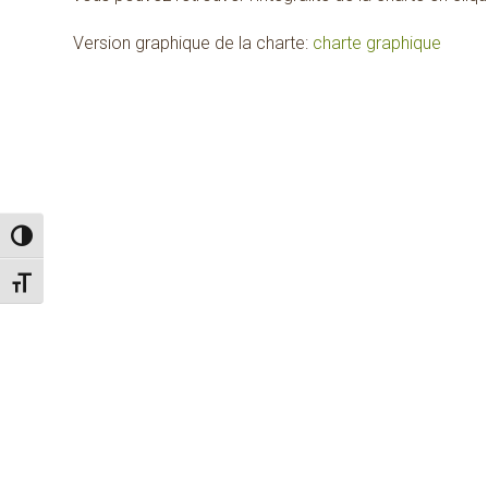
Version graphique de la charte:
charte graphique
Passer en contraste élevé
Changer la taille de la police