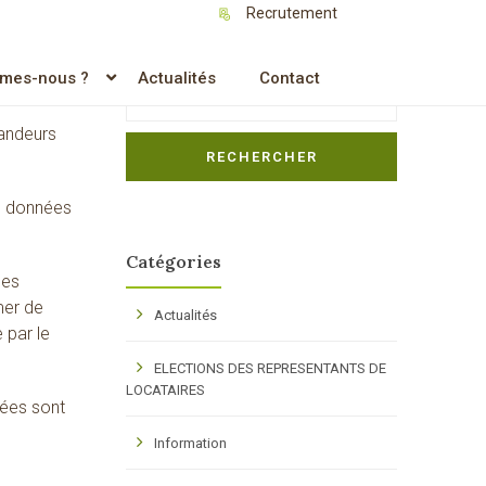
Recrutement
Rechercher
mes-nous ?
Actualités
Contact
Search
mandeurs
RECHERCHER
es données
Catégories
des
mer de
Actualités
 par le
ELECTIONS DES REPRESENTANTS DE
LOCATAIRES
nées sont
Information