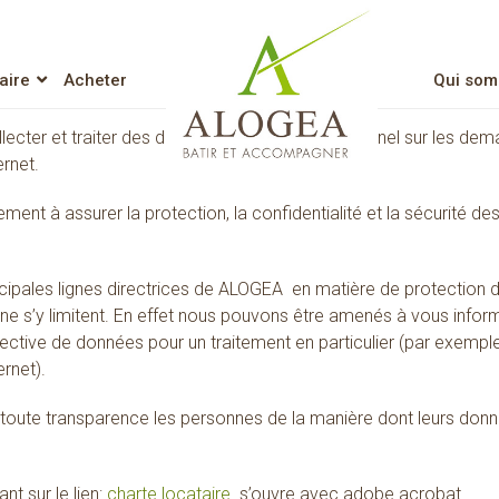
aire
Acheter
Qui som
Lien vers l’accueil
lecter et traiter des données à caractère personnel sur les de
ernet.
t à assurer la protection, la confidentialité et la sécurité d
ncipales lignes directrices de ALOGEA en matière de protection 
e s’y limitent. En effet nous pouvons être amenés à vous infor
fective de données pour un traitement en particulier (par exemple
ernet).
n toute transparence les personnes de la manière dont leurs don
nt sur le lien:
charte locataire
s’ouvre avec adobe acrobat