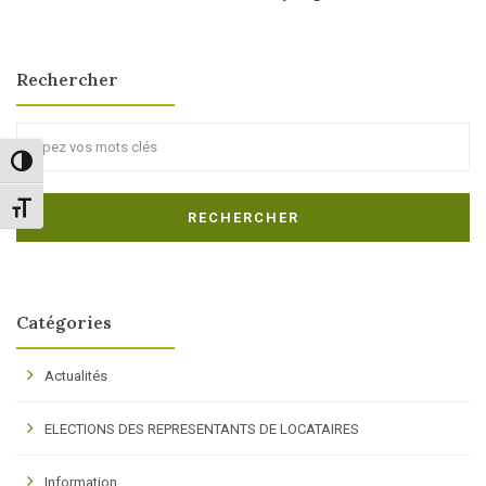
Rechercher
Search
Passer en contraste élevé
Changer la taille de la police
RECHERCHER
Catégories
Actualités
ELECTIONS DES REPRESENTANTS DE LOCATAIRES
Information