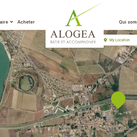
perties listed in HO
aire
Acheter
Qui som
Lien vers l’accueil
View
My Location