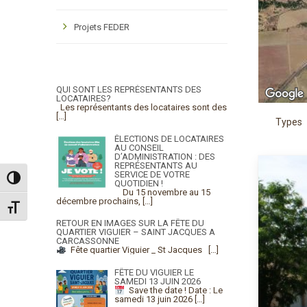
Projets FEDER
QUI SONT LES REPRÉSENTANTS DES
LOCATAIRES?
Les représentants des locataires sont des
[…]
Types
ÉLECTIONS DE LOCATAIRES
AU CONSEIL
D’ADMINISTRATION : DES
REPRÉSENTANTS AU
SERVICE DE VOTRE
Passer en contraste élevé
QUOTIDIEN !
Du 15 novembre au 15
décembre prochains,
[…]
Changer la taille de la police
RETOUR EN IMAGES SUR LA FÊTE DU
QUARTIER VIGUIER – SAINT JACQUES A
CARCASSONNE
Fête quartier Viguier _ St Jacques
[…]
FÊTE DU VIGUIER LE
SAMEDI 13 JUIN 2026
Save the date !
Date : Le
samedi 13 juin 2026
[…]