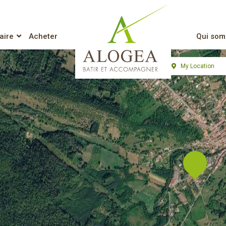
perties listed in BEL
aire
Acheter
Qui som
Lien vers l’accueil
View
My Location