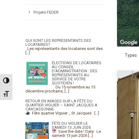
Projets FEDER
QUI SONT LES REPRÉSENTANTS DES
LOCATAIRES?
Les représentants des locataires sont des
[…]
Types
ÉLECTIONS DE LOCATAIRES
AU CONSEIL
D’ADMINISTRATION : DES
REPRÉSENTANTS AU
SERVICE DE VOTRE
Passer en contraste élevé
QUOTIDIEN !
Du 15 novembre au 15
décembre prochains,
[…]
Changer la taille de la police
RETOUR EN IMAGES SUR LA FÊTE DU
QUARTIER VIGUIER – SAINT JACQUES A
CARCASSONNE
Fête quartier Viguier _ St Jacques
[…]
FÊTE DU VIGUIER LE
SAMEDI 13 JUIN 2026
Save the date !
Date : Le
samedi 13 juin 2026
[…]