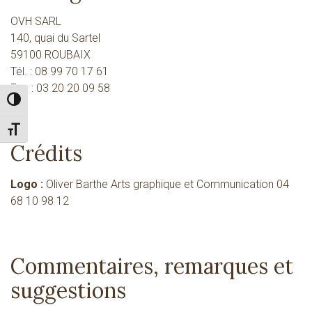
OVH SARL
140, quai du Sartel
59100 ROUBAIX
Tél. : 08 99 70 17 61
Fax : 03 20 20 09 58
Passer en contraste élevé
Changer la taille de la police
Crédits
Logo :
Oliver Barthe Arts graphique et Communication 04
68 10 98 12
Commentaires, remarques et
suggestions