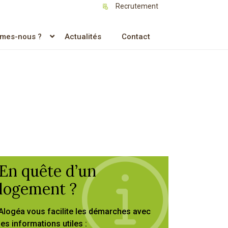
Recrutement
mes-nous ?
Actualités
Contact
En quête d’un
logement ?
Alogéa vous facilite les démarches avec
les informations utiles :