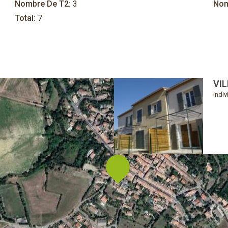
Nombre De T2:
3
Nom
Total:
7
VI
indiv