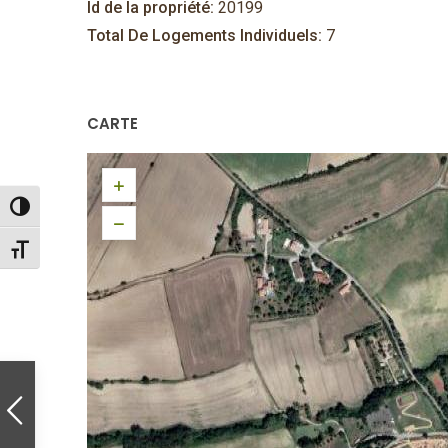
Id de la propriété:
20199
Total De Logements Individuels:
7
CARTE
Passer en contraste élevé
Changer la taille de la police