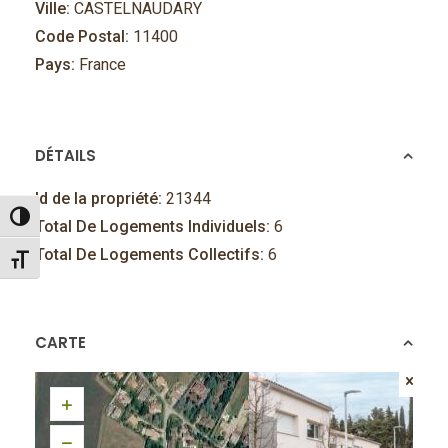
Ville:
CASTELNAUDARY
Code Postal:
11400
Pays:
France
DÉTAILS
Id de la propriété:
21344
Passer en contraste élevé
Total De Logements Individuels:
6
Total De Logements Collectifs:
6
Changer la taille de la police
CARTE