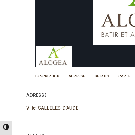
DESCRIPTION
ADRESSE
DETAILS
CARTE
ADRESSE
Ville:
SALLELES-D'AUDE
Passer en contraste élevé