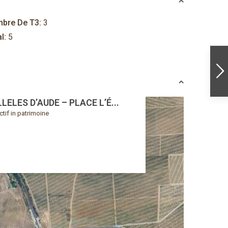
bre De T3:
3
l:
5
LELES D’AUDE – PLACE L’É...
ctif in patrimoine