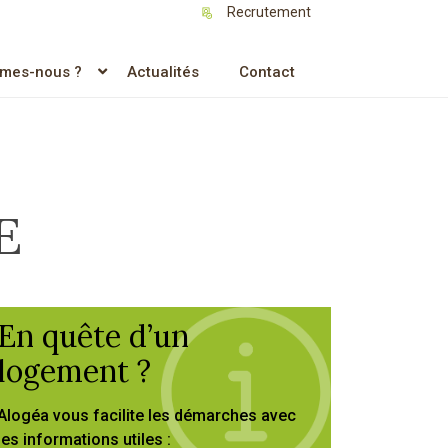
Recrutement
mes-nous ?
Actualités
Contact
E
En quête d’un
logement ?
Alogéa vous facilite les démarches avec
les informations utiles :