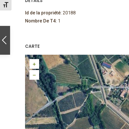
DÉTAILS
Changer la taille de la police
Id de la propriété:
20188
Nombre De T4:
1
CARTE