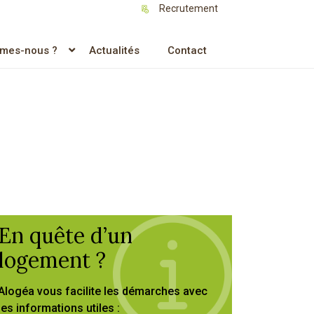
Recrutement
mes-nous ?
Actualités
Contact
En quête d’un
logement ?
Alogéa vous facilite les démarches avec
les informations utiles :