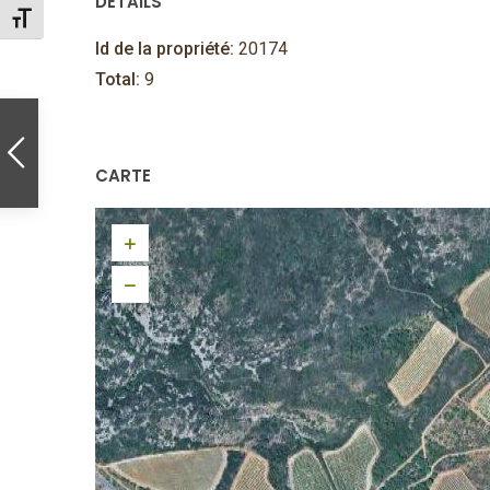
DÉTAILS
Changer la taille de la police
Id de la propriété:
20174
Total:
9
CARTE