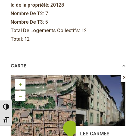
Id de la propriété:
20128
Nombre De T2:
7
Nombre De T3:
5
Total De Logements Collectifs:
12
Total:
12
CARTE
Passer en contraste élevé
Changer la taille de la police
LES CARMES