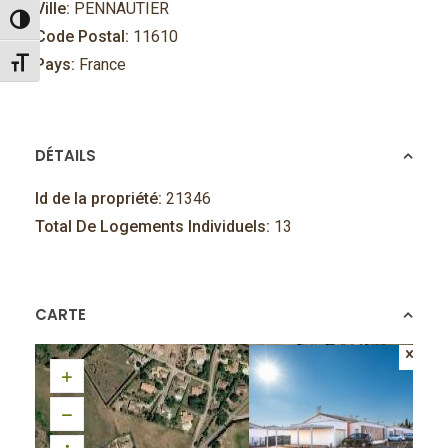
Ville:
PENNAUTIER
Passer en contraste élevé
Code Postal:
11610
Pays:
France
Changer la taille de la police
DÉTAILS
Id de la propriété:
21346
Total De Logements Individuels:
13
CARTE