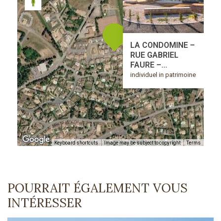
LA CONDOMINE –
RUE GABRIEL
FAURE –...
individuel in patrimoine
Keyboard shortcuts
Image may be subject to copyright
Terms
POURRAIT ÉGALEMENT VOUS
INTÉRESSER