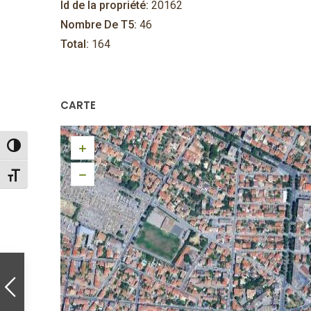
Id de la propriété:
20162
Nombre De T5:
46
Total:
164
CARTE
Passer en contraste élevé
Changer la taille de la police