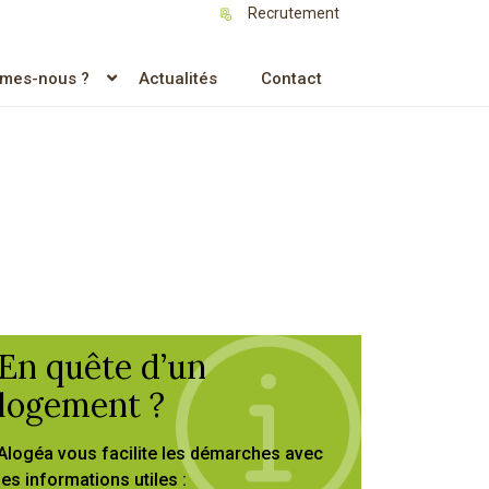
Recrutement
mes-nous ?
Actualités
Contact
En quête d’un
logement ?
Alogéa vous facilite les démarches avec
les informations utiles :