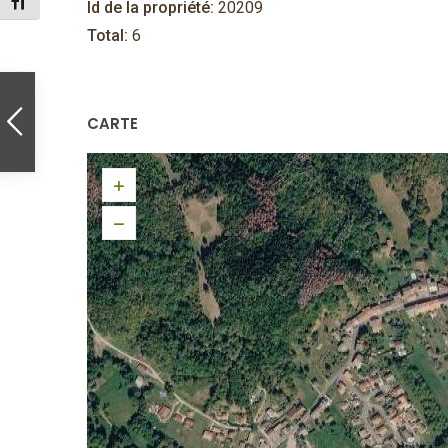
Changer la taille de la police
Id de la propriété:
20209
Total:
6
CARTE