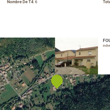
Nombre De T4:
6
Tot
FO
indiv