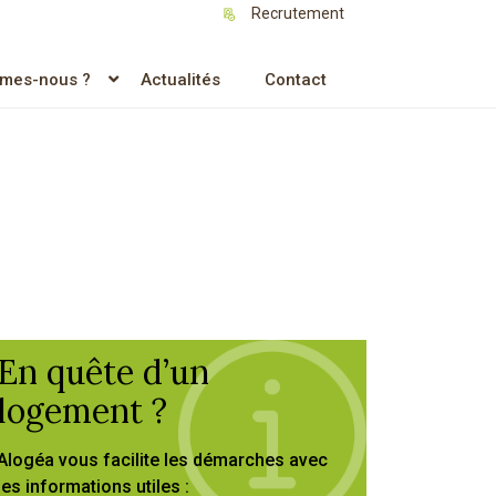
Recrutement
mes-nous ?
Actualités
Contact
En quête d’un
logement ?
Alogéa vous facilite les démarches avec
les informations utiles :