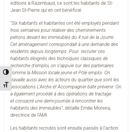
éditions à Razimbaud, ce sont les habitants de St-
Jean St-Pierre qui en ont bénéficié.
“Six habitants et habitantes ont été employés pendant
trois semaines pour réaliser des cheminements
piétons devant les immeubles du 4 rue de la Jourre.
Cet aménagement correspondait à une demande des
résidents depuis longtemps. Pour recruter ces
habitants éloignés des techniques classiques de
recherche d’emploi, on s’appuie sur des partenaires
comme la Mission locale jeune et Pôle emploi. On
Passer en contraste élevé
travaille aussi avec les acteurs du quartier que sont les
Changer la taille de la police
associations L’Arche et Accompagner bâtir prévenir. On
a également procédé à des opérations de tractage
et consacré une demi-journée à rencontrer les
habitants des immeubles”,
détaille Emilie Moreira,
directrice de l’AMI.
Les habitants recrutés sont ensuite passés à l’action.