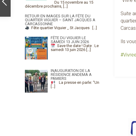
“Vivre
Du 15 novembre au 15
décembre prochains,
[…]
Suite a
RETOUR EN IMAGES SUR LA FÊTE DU
QUARTIER VIGUIER – SAINT JACQUES A
quartie
CARCASSONNE
Carcas
Fête quartier Viguier _ St Jacques
[…]
FÊTE DU VIGUIER LE
Ils vou
SAMEDI 13 JUIN 2026
Save the date !
Date : Le
samedi 13 juin 2026
[…]
#
Vivre
INAUGURATION DE LA
RÉSIDENCE ANDEMA A
PAMIERS
La presse en parle: “Un
[…]