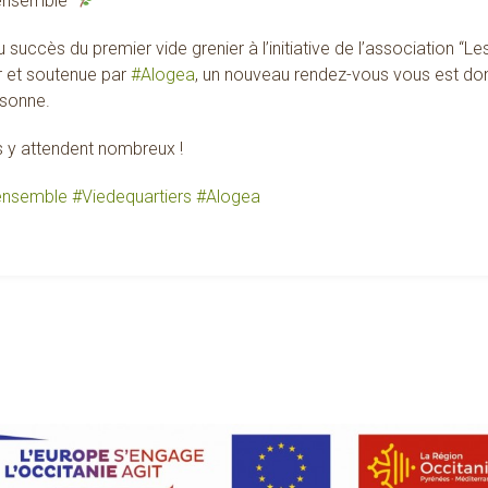
 ensemble”
u succès du premier vide grenier à l’initiative de l’association “
r et soutenue par
#
Alogea
, un nouveau rendez-vous vous est don
sonne.
s y attendent nombreux !
ensemble
#
Viedequartiers
#
Alogea