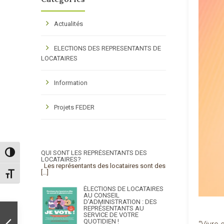
Actualités
ELECTIONS DES REPRESENTANTS DE
LOCATAIRES
Information
Projets FEDER
QUI SONT LES REPRÉSENTANTS DES
Passer en contraste élevé
LOCATAIRES?
Les représentants des locataires sont des
[…]
Changer la taille de la police
ÉLECTIONS DE LOCATAIRES
AU CONSEIL
D’ADMINISTRATION : DES
REPRÉSENTANTS AU
SERVICE DE VOTRE
QUOTIDIEN !