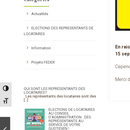
Actualités
ELECTIONS DES REPRESENTANTS DE
LOCATAIRES
En rai
Information
15 sep
Projets FEDER
Cependa
Merci 
QUI SONT LES REPRÉSENTANTS DES
Passer en contraste élevé
LOCATAIRES?
Les représentants des locataires sont des
[…]
Changer la taille de la police
ÉLECTIONS DE LOCATAIRES
AU CONSEIL
D’ADMINISTRATION : DES
REPRÉSENTANTS AU
SERVICE DE VOTRE
QUOTIDIEN !