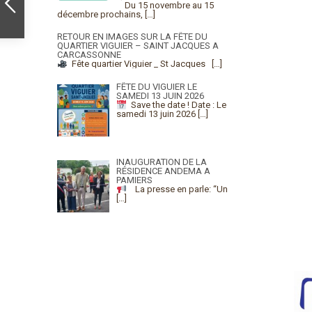
Du 15 novembre au 15
décembre prochains,
[…]
RETOUR EN IMAGES SUR LA FÊTE DU
QUARTIER VIGUIER – SAINT JACQUES A
CARCASSONNE
Fête quartier Viguier _ St Jacques
[…]
FÊTE DU VIGUIER LE
SAMEDI 13 JUIN 2026
Save the date !
Date : Le
samedi 13 juin 2026
[…]
INAUGURATION DE LA
RÉSIDENCE ANDEMA A
PAMIERS
La presse en parle: “Un
[…]