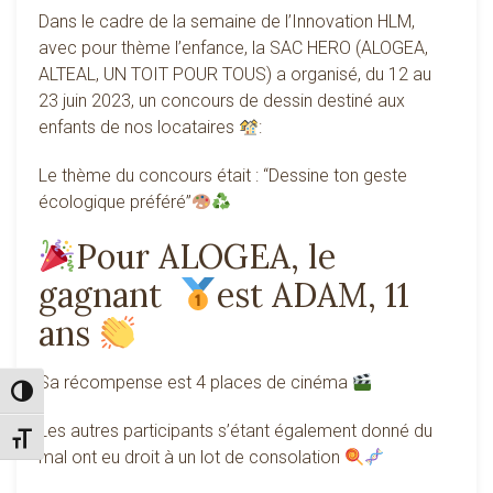
Dans le cadre de la semaine de l’Innovation HLM,
avec pour thème l’enfance, la SAC HERO (ALOGEA,
ALTEAL, UN TOIT POUR TOUS) a organisé, du 12 au
23 juin 2023, un concours de dessin destiné aux
enfants de nos locataires
:
Le thème du concours était : “Dessine ton geste
écologique préféré”
Pour ALOGEA, le
gagnant
est ADAM, 11
ans
Sa récompense est 4 places de cinéma
Passer en contraste élevé
Les autres participants s’étant également donné du
Changer la taille de la police
mal ont eu droit à un lot de consolation