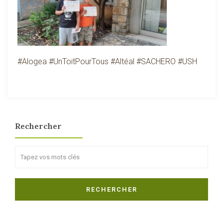
#Alogea #UnToitPourTous #Altéal #SACHERO #USH
Rechercher
Search
RECHERCHER