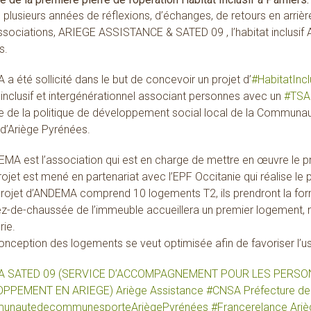
e plusieurs années de réflexions, d’échanges, de retours en arriè
sociations, ARIEGE ASSISTANCE & SATED 09 , l’habitat inclusif 
s.
a été sollicité dans le but de concevoir un projet d’
#
HabitatIncl
 inclusif et intergénérationnel associant personnes avec un
#
TSA
re de la politique de développement social local de la Commun
d’Ariège Pyrénées.
MA est l’association qui est en charge de mettre en œuvre le pr
rojet est mené en partenariat avec l’EPF Occitanie qui réalise le
rojet d’ANDEMA comprend 10 logements T2, ils prendront la for
ez-de-chaussée de l’immeuble accueillera un premier logement,
rie.
onception des logements se veut optimisée afin de favoriser l’u
A
SATED 09 (SERVICE D’ACCOMPAGNEMENT POUR LES PERSO
OPPEMENT EN ARIEGE)
Ariège Assistance
#
CNSA
Préfecture de 
unautedecommunesporteAriègePyrénées
#
Francerelance
Ari