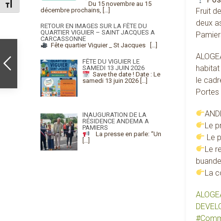
Du 15 novembre au 15
Changer la taille de la police
décembre prochains,
[…]
Fruit d
deux as
RETOUR EN IMAGES SUR LA FÊTE DU
QUARTIER VIGUIER – SAINT JACQUES A
Pamier
CARCASSONNE
Fête quartier Viguier _ St Jacques
[…]
ALOGEA 
FÊTE DU VIGUIER LE
habitat
SAMEDI 13 JUIN 2026
Save the date !
Date : Le
le cad
samedi 13 juin 2026
[…]
Portes 
ANDE
INAUGURATION DE LA
RÉSIDENCE ANDEMA A
Le p
PAMIERS
La presse en parle: “Un
Le p
[…]
Le r
buande
La c
ALOGE
DEVEL
#
Comm