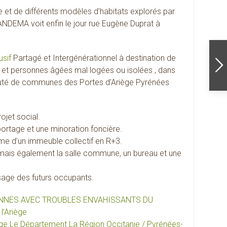
re et de différents modèles d’habitats explorés par
ANDEMA voit enfin le jour rue Eugène Duprat à
usif
Partagé et Intergénérationnel à destination de
et personnes âgées mal logées ou isolées , dans
auté de communes des Portes d’Ariège Pyrénées
ojet social.
 portage et une minoration foncière.
me d’un immeuble collectif en R+3.
 mais également la salle commune, un bureau et une
sage des futurs occupants.
NNES AVEC TROUBLES ENVAHISSANTS DU
l’Ariège
ège Le Département
La Région Occitanie / Pyrénées-