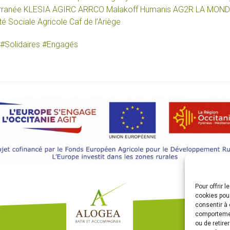
rranée
KLESIA AGIRC ARRCO
Malakoff Humanis
AG2R LA MOND
té Sociale Agricole
Caf de l’Ariège
#
Solidaires
#
Engagés
Pour offrir 
cookies pour
consentir à 
comportement
ou de retire