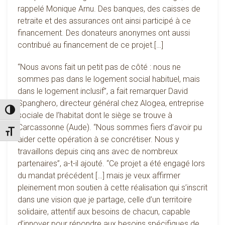
rappelé Monique Arnu. Des banques, des caisses de
retraite et des assurances ont ainsi participé à ce
financement. Des donateurs anonymes ont aussi
contribué au financement de ce projet.[…]
“Nous avons fait un petit pas de côté : nous ne
sommes pas dans le logement social habituel, mais
dans le logement inclusif”, a fait remarquer David
Spanghero, directeur général chez Alogea, entreprise
Passer en contraste élevé
sociale de l’habitat dont le siège se trouve à
Carcassonne (Aude). “Nous sommes fiers d’avoir pu
Changer la taille de la police
aider cette opération à se concrétiser. Nous y
travaillons depuis cinq ans avec de nombreux
partenaires”, a-t-il ajouté. “Ce projet a été engagé lors
du mandat précédent […] mais je veux affirmer
pleinement mon soutien à cette réalisation qui s’inscrit
dans une vision que je partage, celle d’un territoire
solidaire, attentif aux besoins de chacun, capable
d’innover pour répondre aux besoins spécifiques de