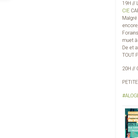
19H //
CIE
CA
Malgré 
encore,
Forain
muet à 
De et 
TOUT P
20H //
PETIT
#
ALOG