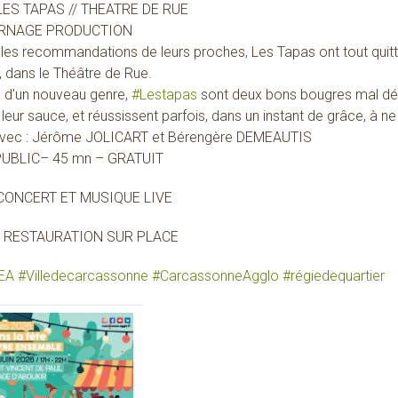
 LES TAPAS // THEATRE DE RUE
RNAGE PRODUCTION
les recommandations de leurs proches, Les Tapas ont tout quitté 
 dans le Théâtre de Rue.
s d’un nouveau genre,
#Lestapas
sont deux bons bougres mal dégr
leur sauce, et réussissent parfois, dans un instant de grâce, à ne
avec : Jérôme JOLICART et Bérengère DEMEAUTIS
UBLIC– 45 mn – GRATUIT
 CONCERT ET MUSIQUE LIVE
E RESTAURATION SUR PLACE
EA
#
Villedecarcassonne
#
CarcassonneAgglo
#
régiedequartier