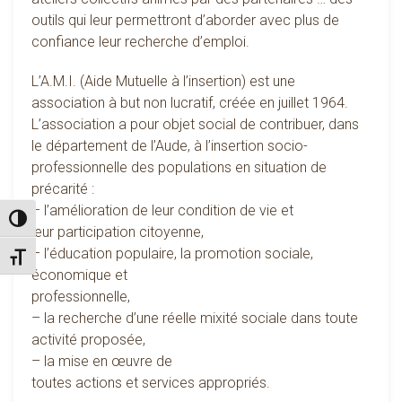
outils qui leur permettront d’aborder avec plus de
confiance leur recherche d’emploi.
L’A.M.I. (Aide Mutuelle à l’insertion) est une
association à but non lucratif, créée en juillet 1964.
L’association a pour objet social de contribuer, dans
le département de l’Aude, à l’insertion socio-
professionnelle des populations en situation de
précarité :
– l’amélioration de leur condition de vie et
Passer en contraste élevé
leur participation citoyenne,
– l’éducation populaire, la promotion sociale,
Changer la taille de la police
économique et
professionnelle,
– la recherche d’une réelle mixité sociale dans toute
activité proposée,
– la mise en œuvre de
toutes actions et services appropriés.