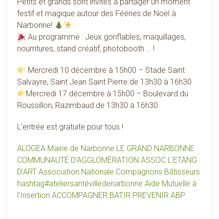
Petits et grands sont invités à partager un moment
festif et magique autour des Fééries de Noël à
Narbonne!
Au programme : Jeux gonflables, maquillages,
nourritures, stand créatif, photobooth … !
Mercredi 10 décembre à 15h00 – Stade Saint
Salvayre, Saint Jean Saint Pierre de 13h30 à 16h30
Mercredi 17 décembre à 15h00 – Boulevard du
Roussillon, Razimbaud de 13h30 à 16h30
L’entrée est gratuite pour tous !
ALOGEA
Mairie de Narbonne
LE GRAND NARBONNE
COMMUNAUTÉ D’AGGLOMÉRATION
ASSOC L’ETANG
D’ART
Association Nationale Compagnons Bâtisseurs
hashtag
#
ateliersantévilledenarbonne
Aide Mutuelle à
l’Insertion
ACCOMPAGNER BATIR PREVENIR ABP